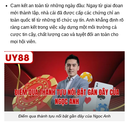
Cam kết an toàn từ những ngày đầu: Ngay từ giai đoạn
mới thành lập, nhà cái đã được cấp các chứng chỉ an
toàn quốc tế từ những tổ chức uy tín. Anh khẳng định rõ
ràng cam kết trong việc xây dựng một môi trường cá
cược tin cậy, chất lượng cao và tuyệt đối an toàn cho
mọi hội viên.
Điểm qua thành tựu nổi bật gần đây của Ngọc Anh