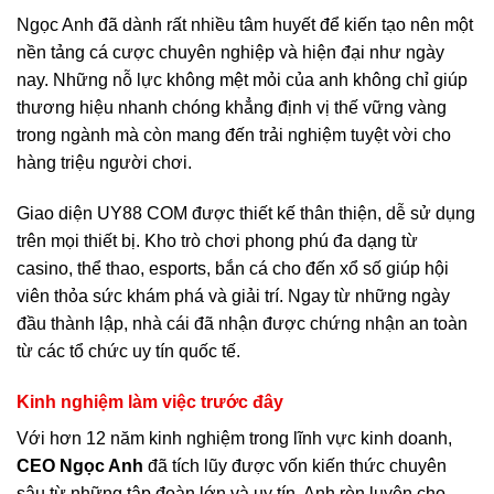
Ngọc Anh đã dành rất nhiều tâm huyết để kiến tạo nên một
nền tảng cá cược chuyên nghiệp và hiện đại như ngày
nay. Những nỗ lực không mệt mỏi của anh không chỉ giúp
thương hiệu nhanh chóng khẳng định vị thế vững vàng
trong ngành mà còn mang đến trải nghiệm tuyệt vời cho
hàng triệu người chơi.
Giao diện UY88 COM được thiết kế thân thiện, dễ sử dụng
trên mọi thiết bị. Kho trò chơi phong phú đa dạng từ
casino, thể thao, esports, bắn cá cho đến xổ số giúp hội
viên thỏa sức khám phá và giải trí. Ngay từ những ngày
đầu thành lập, nhà cái đã nhận được chứng nhận an toàn
từ các tổ chức uy tín quốc tế.
Kinh nghiệm làm việc trước đây
Với hơn 12 năm kinh nghiệm trong lĩnh vực kinh doanh,
CEO Ngọc Anh
đã tích lũy được vốn kiến thức chuyên
sâu từ những tập đoàn lớn và uy tín. Anh rèn luyện cho