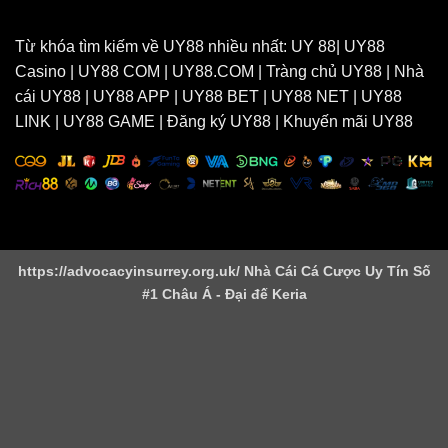
Từ khóa tìm kiếm về UY88 nhiều nhất: UY 88| UY88
Casino | UY88 COM | UY88.COM | Tràng chủ UY88 | Nhà
cái UY88 | UY88 APP | UY88 BET | UY88 NET | UY88
LINK | UY88 GAME | Đăng ký UY88 | Khuyến mãi UY88
https://advocacyinsurrey.org.uk/ Nhà Cái Cá Cược Uy Tín Số
#1 Châu Á - Đại đế Keria