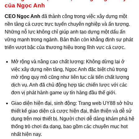
của Ngọc Anh
CEO Ngọc Anh
đã thành công trong việc xây dựng một
nền tảng cá cược trực tuyến chuyên nghiệp và ấn tượng.
Những nỗ lực không chỉ giúp anh tạo dựng một dấu ấn
vững mạnh trong ngành. Bản thân còn khẳng định sự phát
triển vượt bậc của thương hiệu trong lĩnh vực cá cược.
Mở rộng và nâng cao chất lượng: Không dừng lại ở
việc xây dựng nền tảng, Ngọc Anh đặc biệt chú trọng
mở rộng quy mô cũng như liên tục cải tiến chất lượng
dịch vụ. Anh đã chủ động hợp tác chiến lược với các
đơn vị phát hành game uy tín hàng đầu thế giới.
Giao diện hiện đại, sinh động: Trang web UY88 sở hữu
thiết kế giao diện cá cược hiện đại, thân thiện và dễ sử
dụng trên mọi thiết bị. Người chơi dễ dàng khám phá hệ
thống trò chơi đa dạng, bao gồm các chuyên mục hot
nhất hiện nay.