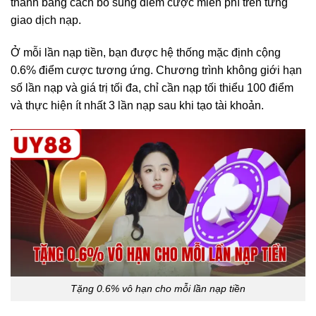
thành bằng cách bổ sung điểm cược miễn phí trên từng
giao dịch nạp.
Ở mỗi lần nạp tiền, bạn được hệ thống mặc định cộng
0.6% điểm cược tương ứng. Chương trình không giới hạn
số lần nạp và giá trị tối đa, chỉ cần nạp tối thiểu 100 điểm
và thực hiện ít nhất 3 lần nạp sau khi tạo tài khoản.
Tặng 0.6% vô hạn cho mỗi lần nạp tiền