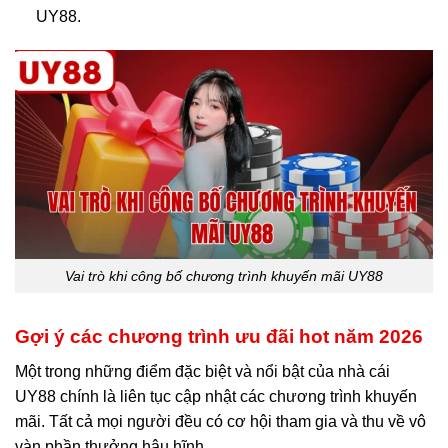
UY88.
Vai trò khi công bố chương trình khuyến mãi UY88
Gợi ý các chương trình ưu đãi hot năm 2026
Một trong những điểm đặc biệt và nổi bật của nhà cái
UY88 chính là liên tục cập nhật các chương trình khuyến
mãi. Tất cả mọi người đều có cơ hội tham gia và thu về vô
vàn phần thưởng hậu hĩnh.