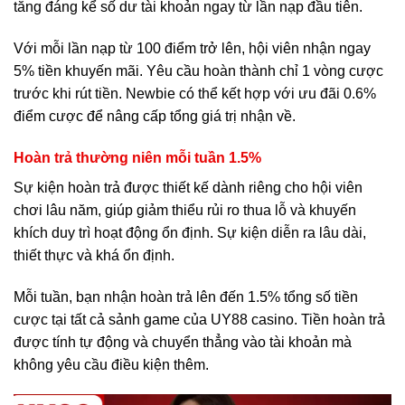
tăng đáng kể số dư tài khoản ngay từ lần nạp đầu tiên.
Với mỗi lần nạp từ 100 điểm trở lên, hội viên nhận ngay
5% tiền khuyến mãi. Yêu cầu hoàn thành chỉ 1 vòng cược
trước khi rút tiền. Newbie có thể kết hợp với ưu đãi 0.6%
điểm cược để nâng cấp tổng giá trị nhận về.
Hoàn trả thường niên mỗi tuần 1.5%
Sự kiện hoàn trả được thiết kế dành riêng cho hội viên
chơi lâu năm, giúp giảm thiểu rủi ro thua lỗ và khuyến
khích duy trì hoạt động ổn định. Sự kiện diễn ra lâu dài,
thiết thực và khá ổn định.
Mỗi tuần, bạn nhận hoàn trả lên đến 1.5% tổng số tiền
cược tại tất cả sảnh game của UY88 casino. Tiền hoàn trả
được tính tự động và chuyển thẳng vào tài khoản mà
không yêu cầu điều kiện thêm.