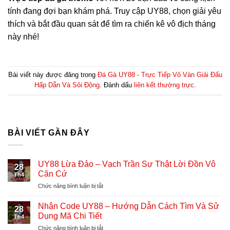
tính đang đợi bạn khám phá. Truy cập UY88, chọn giải yêu
thích và bắt đầu quan sát để tìm ra chiến kê vô địch tháng
này nhé!
Bài viết này được đăng trong
Đá Gà UY88 - Trực Tiếp Vô Vàn Giải Đấu
Hấp Dẫn Và Sôi Động
. Đánh dấu
liên kết thường trực
.
BÀI VIẾT GẦN ĐÂY
UY88 Lừa Đảo – Vạch Trần Sự Thật Lời Đồn Vô
28
Căn Cứ
Th4
ở
Chức năng bình luận bị tắt
UY88
Lừa
Nhận Code UY88 – Hướng Dẫn Cách Tìm Và Sử
28
Đảo
Dụng Mã Chi Tiết
Th4
–
ở
Chức năng bình luận bị tắt
Vạch