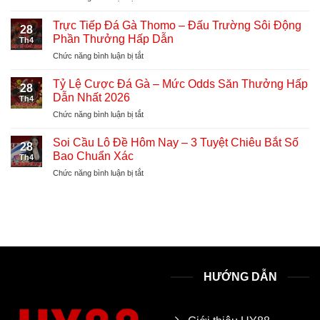
Nhận
Trần
Code
Sự
Trực Tiếp Đá Gà Thomo – Đấu Trường Sôi Động
28
UY88
Thật
Phần Thưởng Hấp Dẫn
Th4
–
Lời
ở
Chức năng bình luận bị tắt
Hướng
Đồn
Trực
Dẫn
Vô
Tiếp
Cách
Tỷ Lệ Cược Đá Gà – Mức Odds Săn Thưởng Hấp
Căn
28
Đá
Tìm
Dẫn Nhất 2026
Cứ
Th4
Gà
Và
ở
Chức năng bình luận bị tắt
Thomo
Sử
Tỷ
–
Dụng
Lệ
Đấu
Soi Cầu Lô Đề Hôm Nay – 3 Tuyệt Chiêu Bắt Số
Mã
28
Cược
Trường
Bao Chuẩn Xác
Chi
Th4
Đá
Sôi
Tiết
ở
Chức năng bình luận bị tắt
Gà
Động
Soi
–
Phần
Cầu
Mức
Thưởng
Lô
Odds
Hấp
Đề
Săn
Dẫn
Hôm
Thưởng
Nay
Hấp
–
Dẫn
3
Nhất
HƯỚNG DẪN
Tuyệt
2026
Chiêu
Bắt
Số