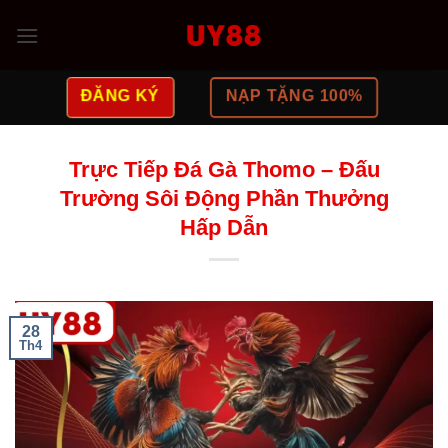
Bỏ
qua
nội
dung
ĐĂNG KÝ
NẠP TẶNG 100%
Trực Tiếp Đá Gà Thomo – Đấu
Trường Sôi Động Phần Thưởng
Hấp Dẫn
28
Th4