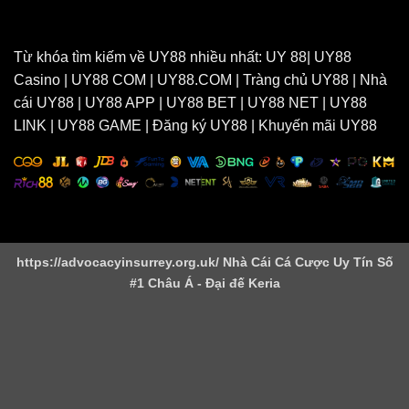
Từ khóa tìm kiếm về UY88 nhiều nhất: UY 88| UY88
Casino | UY88 COM | UY88.COM | Tràng chủ UY88 | Nhà
cái UY88 | UY88 APP | UY88 BET | UY88 NET | UY88
LINK | UY88 GAME | Đăng ký UY88 | Khuyến mãi UY88
https://advocacyinsurrey.org.uk/ Nhà Cái Cá Cược Uy Tín Số
#1 Châu Á - Đại đế Keria