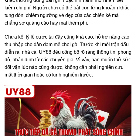
khác thường dùng bản ghi hoặc hình ảnh mờ nhằm tiết
kiệm chi phí. Người chơi có thể bắt trọn từng khoảnh khắc
tung đòn, chiêm ngưỡng vẻ đẹp của các chiến kê mà
chẳng sợ quảng cáo hay mất thêm phí.
Chưa kể, tỷ lệ cược tại đây cũng khá cao, hỗ trợ nâng cao
thu nhập cho dân đam mê chọi gà. Trước khi mỗi trận đấu
diễn ra, nhà cái UY88 đều công bố rõ ràng thông tin, phong
độ, nhận định từ các chuyên gia. Vì vậy, bạn muốn thử sức
đổi vận lúc nào cũng được, không cần phải nghiên cứu
mất thời gian hoặc có kinh nghiệm trước.