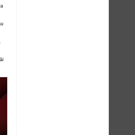
ửa
au
.
ải