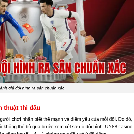
ánh giá đội hình ra sân chuẩn xác
 thuật thi đấu
người chơi nhận biết thế mạnh và điểm yếu của mỗi đội. Do đó,
ối không thể bỏ qua bước xem xét sơ đồ đội hình.
UY88 casino