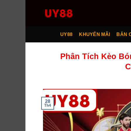
Bỏ
qua
nội
dung
UY88
KHUYẾN MÃI
BẮN 
Phân Tích Kèo Bó
C
28
Th4