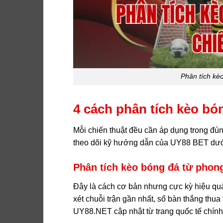
Phân tích kè
4 cách phân tích kèo bó
Mỗi chiến thuật đều cần áp dụng trong đún
theo dõi kỹ hướng dẫn của UY88 BET dưới
Phân tích kèo bóng đá từ phon
Đây là cách cơ bản nhưng cực kỳ hiệu quả
xét chuỗi trận gần nhất, số bàn thắng thua
UY88.NET cập nhật từ trang quốc tế chính