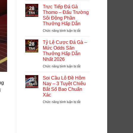
Lời
Code
Trực Tiếp Đá Gà
28
Đồn
UY88
Thomo – Đấu Trường
Th4
Vô
–
Sôi Động Phần
Căn
Hướng
Thưởng Hấp Dẫn
Cứ
Dẫn
Cách
ở
Chức năng bình luận bị tắt
Tìm
Trực
Và
Tiếp
Tỷ Lệ Cược Đá Gà –
28
Sử
Đá
Mức Odds Săn
Th4
Dụng
Gà
Thưởng Hấp Dẫn
Mã
Thomo
Nhất 2026
Chi
–
Tiết
Đấu
ở
Chức năng bình luận bị tắt
Trường
Tỷ
Sôi
Lệ
Soi Cầu Lô Đề Hôm
28
Động
Cược
ng
Nay – 3 Tuyệt Chiêu
Th4
Phần
Đá
Bắt Số Bao Chuẩn
ì
Thưởng
Gà
Xác
Hấp
–
Dẫn
Mức
ở
Chức năng bình luận bị tắt
Odds
Soi
Săn
Cầu
Thưởng
Lô
Hấp
Đề
Dẫn
Hôm
Nhất
Nay