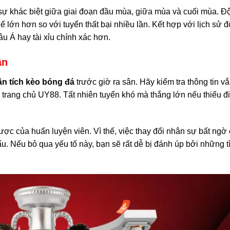
sự khác biệt giữa giai đoạn đầu mùa, giữa mùa và cuối mùa. Độ
ế lớn hơn so với tuyển thất bại nhiều lần. Kết hợp với lịch sử đ
u Á hay tài xỉu chính xác hơn.
ân
n tích kèo bóng đá
trước giờ ra sân. Hãy kiểm tra thông tin v
ừ trang chủ UY88. Tất nhiên tuyển khó mà thắng lớn nếu thiếu đi
 lược của huấn luyện viên. Vì thế, việc thay đổi nhân sự bất ngờ
ấu. Nếu bỏ qua yếu tố này, bạn sẽ rất dễ bị đánh úp bởi những t