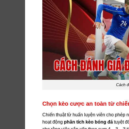
Cách đ
Chọn kèo cược an toàn từ chiến
Chiến thuật từ huấn luyện viên cho phép 
hoạt động
phân tích kèo bóng đá
tuyệt đ