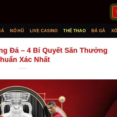
CÁ
NỔ HŨ
LIVE CASINO
THỂ THAO
ĐÁ GÀ
XỔ
ng Đá – 4 Bí Quyết Săn Thưởng
huẩn Xác Nhất