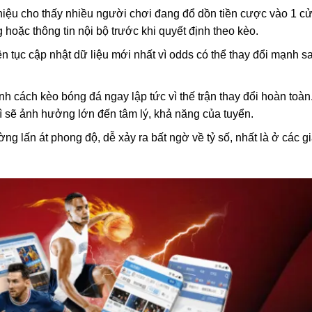
iệu cho thấy nhiều người chơi đang đổ dồn tiền cược vào 1 c
 hoặc thông tin nội bộ trước khi quyết định theo kèo.
ên tục cập nhật dữ liệu mới nhất vì odds có thể thay đổi mạnh s
nh cách kèo bóng đá ngay lập tức vì thế trận thay đổi hoàn toàn
hì sẽ ảnh hưởng lớn đến tâm lý, khả năng của tuyển.
g lấn át phong độ, dễ xảy ra bất ngờ về tỷ số, nhất là ở các gi