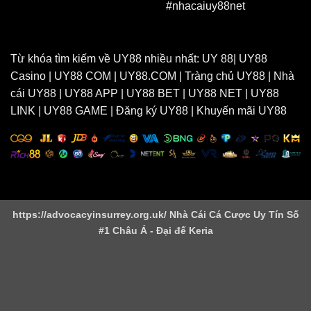
#nhacaiuy88net
Từ khóa tìm kiếm về UY88 nhiều nhất: UY 88| UY88
Casino | UY88 COM | UY88.COM | Tràng chủ UY88 | Nhà
cái UY88 | UY88 APP | UY88 BET | UY88 NET | UY88
LINK | UY88 GAME | Đăng ký UY88 | Khuyến mãi UY88
https://advocacyinsurrey.org.uk/ Nhà Cái Cá Cược Uy Tín Số
#1 Châu Á - Đại đế Keria