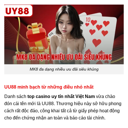
MK8 đa dạng nhiều ưu đãi siêu khủng
UU88 minh bạch từ những điều nhỏ nhất
Danh sách
top casino uy tín nhất Việt Nam
vừa chào
đón cái tên mới là UU88. Thương hiệu này sở hữu phong
cách rất độc đáo, công khai tất cả từ giấy phép hoạt động
cho đến chứng nhận an toàn và báo cáo tài chính.