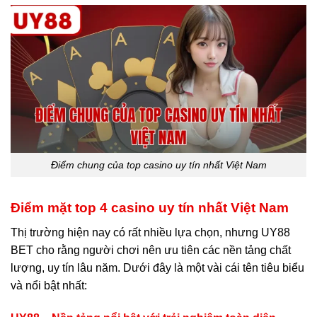
Điểm chung của top casino uy tín nhất Việt Nam
Điểm mặt top 4 casino uy tín nhất Việt Nam
Thị trường hiện nay có rất nhiều lựa chọn, nhưng UY88
BET cho rằng người chơi nên ưu tiên các nền tảng chất
lượng, uy tín lâu năm. Dưới đây là một vài cái tên tiêu biểu
và nổi bật nhất: