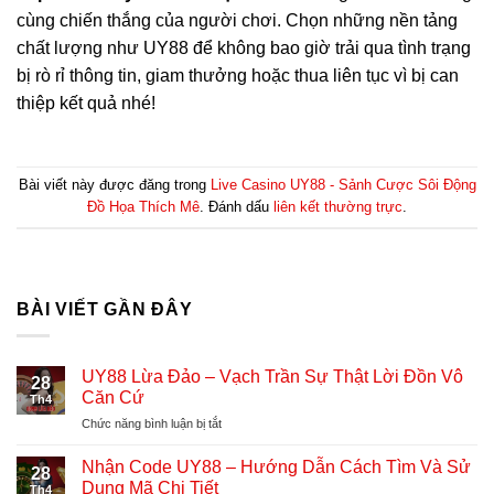
cùng chiến thắng của người chơi. Chọn những nền tảng
chất lượng như UY88 để không bao giờ trải qua tình trạng
bị rò rỉ thông tin, giam thưởng hoặc thua liên tục vì bị can
thiệp kết quả nhé!
Bài viết này được đăng trong
Live Casino UY88 - Sảnh Cược Sôi Động
Đồ Họa Thích Mê
. Đánh dấu
liên kết thường trực
.
BÀI VIẾT GẦN ĐÂY
UY88 Lừa Đảo – Vạch Trần Sự Thật Lời Đồn Vô
28
Căn Cứ
Th4
ở
Chức năng bình luận bị tắt
UY88
Lừa
Nhận Code UY88 – Hướng Dẫn Cách Tìm Và Sử
28
Đảo
Dụng Mã Chi Tiết
Th4