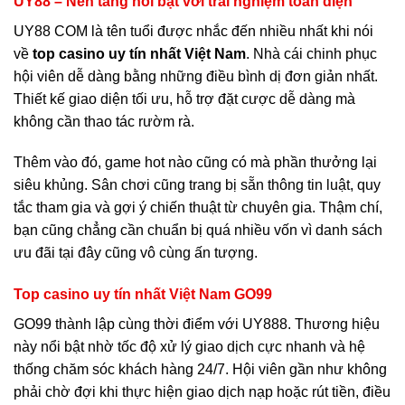
UY88 – Nền tảng nổi bật với trải nghiệm toàn diện
UY88 COM là tên tuổi được nhắc đến nhiều nhất khi nói
về
top casino uy tín nhất Việt Nam
. Nhà cái chinh phục
hội viên dễ dàng bằng những điều bình dị đơn giản nhất.
Thiết kế giao diện tối ưu, hỗ trợ đặt cược dễ dàng mà
không cần thao tác rườm rà.
Thêm vào đó, game hot nào cũng có mà phần thưởng lại
siêu khủng. Sân chơi cũng trang bị sẵn thông tin luật, quy
tắc tham gia và gợi ý chiến thuật từ chuyên gia. Thậm chí,
bạn cũng chẳng cần chuẩn bị quá nhiều vốn vì danh sách
ưu đãi tại đây cũng vô cùng ấn tượng.
Top casino uy tín nhất Việt Nam GO99
GO99 thành lập cùng thời điểm với UY888. Thương hiệu
này nổi bật nhờ tốc độ xử lý giao dịch cực nhanh và hệ
thống chăm sóc khách hàng 24/7. Hội viên gần như không
phải chờ đợi khi thực hiện giao dịch nạp hoặc rút tiền, điều